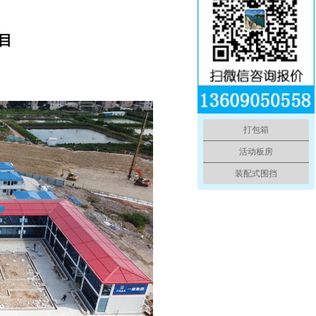
目
08
打包箱
活动板房
装配式围挡